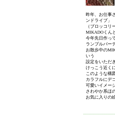
昨年、お仕事さ
ンドライブ」
（ブロッコリ
MIKADOく
今年先日作っ
ランブルパーテ
お散歩中のMI
いう
設定をいただ
けっこう近く
このような構
カラフルにデ
可愛いイメー
さわやか系ほ
お気に入りの