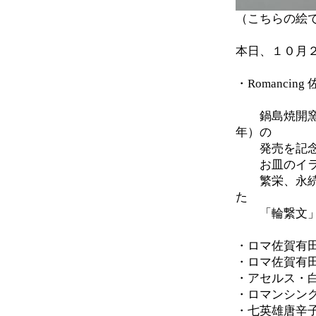
（こちらの絵
本日、１０月
・Romancing
鍋島焼開窯３
年）の
発売を記念し
お皿のイラス
繁栄、永続性
た
「輪繋文」（
・ロマ佐賀有
・ロマ佐賀有
・アセルス・
・ロマンシン
・七英雄唐辛